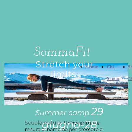
SommaFit
Stretch your
Home
Chi
S
limits
Siamo
N
29
Summer camp
giugno-28
Scuola natura:
Un’avventura a
misura di bambino per crescere a