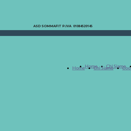
01084520145
ASD SOMMAFIT P.IVA
Home
Chi Siamo
Home
Chi Siamo
Cook